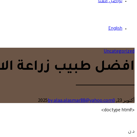
تواصل معنا
English
Uncategorized
افضل طبيب زراعة الاس
أكتوبر 23, 2025
0
by alaa.alasmar88@yahoo.com
<!doctype html>
د.ن