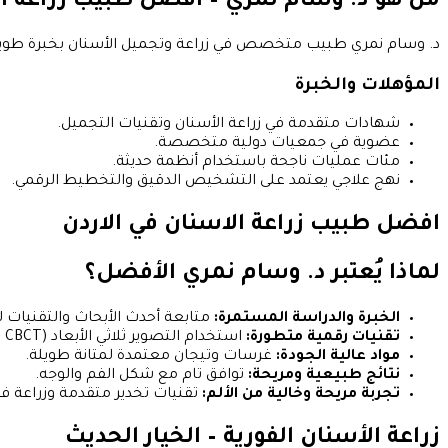
من هو د. وسام نمري – افضل طبيب زراعة ا
د. وسام نمري طبيب متخصص في زراعة وتجميل الأسنان بخبرة طويلة تتجاوز 15 سنة، معروف بالدقة والاهتمام بكل تفصيلة 
المؤهلات والخبرة
شهادات متقدمة في زراعة الأسنان وتقنيات التجميل.
عضوية في جمعيات دولية متخصصة.
مئات عمليات ناجحة باستخدام أنظمة حديثة.
نهج علاجي يعتمد على التشخيص الدقيق والتخطيط الرقمي.
افضل طبيب زراعة الاسنان في الاردن
لماذا يُعتبر د. وسام نمري الأفضل؟
الخبرة والدراسة المستمرة:
متابعة أحدث الأبحاث والتقنيات ل
تقنيات رقمية متطورة:
استخدام التصوير ثلاثي الأبعاد (3D CBCT) للتخطيط الدقيق.
مواد عالية الجودة:
غرسات وتيجان معتمدة لمتانة طويلة.
نتائج طبيعية ومريحة:
توافق تام مع شكل الفم والوجه.
تجربة مريحة وخالية من الألم:
تقنيات تخدير متقدمة وزراعة فور
زراعة الأسنان الفورية – الخيار الحديث