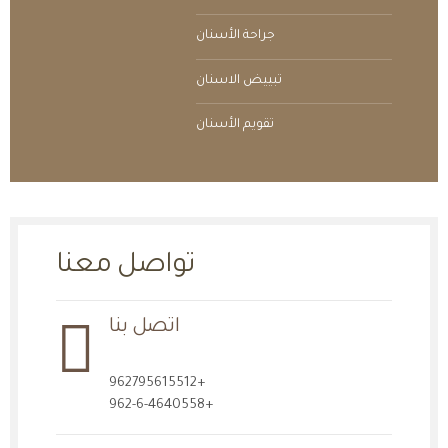
جراحة الأسنان
تبييض الاسنان
تقويم الأسنان
تواصل معنا
اتصل بنا
+962795615512
+962-6-4640558