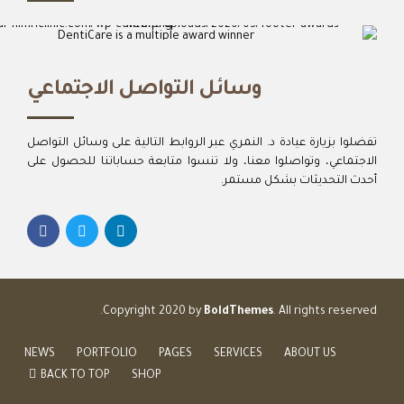
DentiCare is a multiple award winner
Best Patient Care
2017
وسائل التواصل الاجتماعي
Best Practice & Team
2016
Best Patient Care
2014
تفضلوا بزيارة عيادة د. النمري عبر الروابط التالية على وسائل التواصل
الاجتماعي، وتواصلوا معنا، ولا تنسوا متابعة حساباتنا للحصول على
أحدث التحديثات بشكل مستمر.
Copyright 2020 by
BoldThemes
. All rights reserved.
NEWS
PORTFOLIO
PAGES
SERVICES
ABOUT US
BACK TO TOP
SHOP