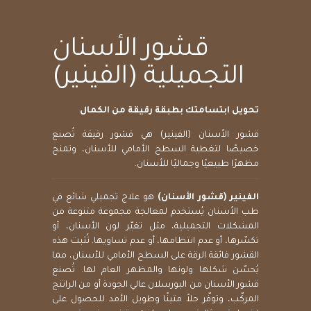
قشور الأسنان
التجميلية (الفينير)
تحويل ابتسامتك بطبقة رقيقة من الكمال
قشور الأسنان (الفينير) هي قشور رقيقة تُصنع
خصيصًا لتغطية السطح الأمامي للأسنان، وتمنح
مظهرًا طبيعيًا وجماليًا للأسنان.
الفينير (قشور الأسنان)
هو علاج تجميلي شائع في
طب الأسنان يُستخدم لمعالجة مجموعة متنوعة من
المشكلات التجميلية، مثل تغيّر لون الأسنان، أو
تكسّرها، أو عدم انتظامها، أو عدم تساويها. تُثبت هذه
القشور فائقة الرقة على السطح الأمامي للأسنان، مما
يُحسّن شكلها ولونها والمظهر العام لها. تُصنع
قشور الأسنان من البورسلان عالي الجودة أو من الراتنج
المركّب، وتوفّر حلاً متينًا وطويل الأمد للحصول على