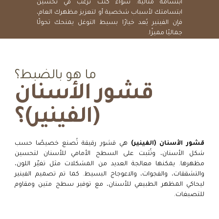
ابتسامة مثالية. سواء كنت ترغب في تحسين
ابتسامتك لأسباب شخصية أو لتعزيز مظهرك العام،
فإن الفينير يُعد خيارًا بسيط التوغل يمنحك تحولًا
جماليًا مميزًا.
ما هو بالضبط؟
قشور الأسنان
(الفينير)؟
قشور الأسنان (الفينير)
هي قشور رقيقة تُصنع خصيصًا حسب
شكل الأسنان، وتُثبت على السطح الأمامي للأسنان لتحسين
مظهرها. يمكنها معالجة العديد من المشكلات مثل تغيّر اللون،
والتشققات، والفجوات، والاعوجاج البسيط. كما تم تصميم الفينير
ليحاكي المظهر الطبيعي للأسنان، مع توفير سطح متين ومقاوم
للتصبغات.