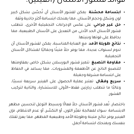
فوائد قشور الأسنان (الفينير):
ابتسامة محسّنة
: يمكن لقشور الأسنان أن تُحسّن بشكل كبير
لون وشكل وحجم الأسنان، مما يمنحك ابتسامة أكثر جاذبية وثقة.
حل غير جراحي
: على عكس الإجراءات التجميلية الأخرى، تتطلب
قشور الأسنان الحد الأدنى من التعديل على الأسنان الطبيعية، مما
يحافظ على قوتها وبنيتها.
نتائج طويلة الأمد
: مع العناية المناسبة، يمكن لقشور الأسنان أن
تدوم لسنوات عديدة، مما يوفر حلاً متينًا وجماليًا لمشاكل الأسنان
التجميلية.
مقاومة التصبغ
: تتميز قشور البورسلان بشكل خاص بمقاومتها
للتصبغ الناتج عن الأطعمة والمشروبات، مما يساعد في الحفاظ
على ابتسامة مشرقة وجميلة.
سريع وفعّال
: تعتبر عملية الحصول على الفينير سريعة نسبيًا،
وغالبًا ما تتطلب زيارتين فقط—الأولى للاستشارة، والثانية لتركيب
القشور.
باختصار، تُعد قشور الأسنان حلاً فعالًا وبسيط التوغل لتحسين مظهر
الابتسامة. سواء لمعالجة تغيّر اللون، أو التكسّر، أو عدم الانتظام، فإن
الفينير يوفر نتائج متينة وطويلة الأمد وطبيعية المظهر، مما يعزز ثقتك
بنفسك ويمنحك ابتسامة أجمل.