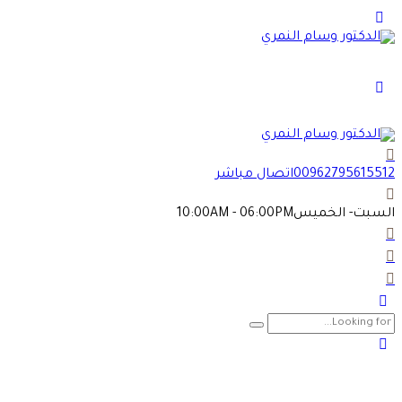
00962795615512
اتصال مباشر
السبت- الخميس
10:00AM - 06:00PM