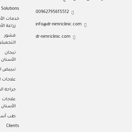
Solutions
00962795615512
خدمات الأ
info@dr-nimriclinic.com
زراعة الأ
قشور 
dr-nimriclinic.com
التجميلية
تيجان
الأسنان
تبييض ال
علاجات ا
جراحة ال
علاجا
الأسنان
طب أسنا
Clients