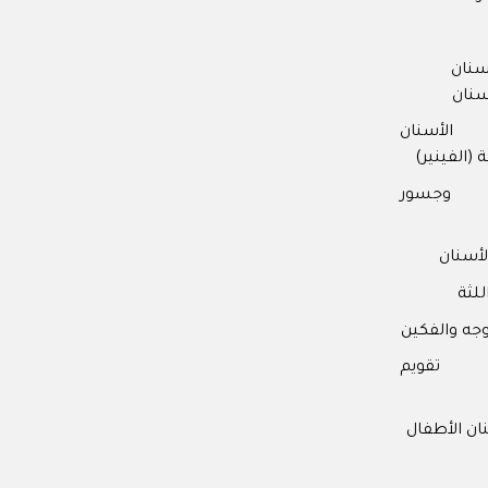
 Patient Care
2017
Practice & Team
2016
سنان
 Patient Care
2014
سنان
الأسنان
 (الفينير)
 وجسور
أسنان
للثة
وجه والفكين
ت تقويم
ن الأطفال