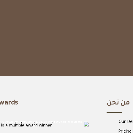
من نحن
wards
Our De
 is a multiple award winner
Pricing 