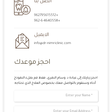
اتصل بنا
+962795615512
+962-6-4640558
الايميل
info@dr-nimriclinic.com
احجز موعدك
احجز زيارتك إلى عيادة د. وسام النمري، فقط قم بملء النموذج
أدناه وسنقوم بالتواصل معك بخصوص العلاج الذي تحتاجه.