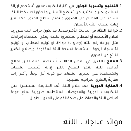
التقليح وتسوية الجذور
: هي تقنية تنظيف عميق تُستخدم لإزالة
البلاك والجير والبكتيريا من أسطح الأسنان والجذور تحت خط اللثة.
تساعد على القضاء على العدوى وتنعيم سطح الجذور، مما يعزز
إعادة التصاق اللثة بالأسنان.
جراحة اللثة
: في الحالات الأكثر تقدمًا، قد تكون جراحة اللثة ضرورية
لعلاج الأنسجة أو العظام المتضررة بشدة. يمكن استخدام إجراءات
مثل جراحة رفع اللثة (Flap Surgery)، أو ترقيع العظام، أو ترقيع
الأنسجة الرخوة لاستعادة أنسجة اللثة المفقودة وإصلاح الضرر
الناتج عن العدوى.
العلاج بالليزر
: في بعض الحالات، تُستخدم تقنية الليزر لعلاج
أمراض اللثة. يمكن للعلاج بالليزر إزالة الأنسجة المصابة
والمساعدة على تسريع الشفاء، مع كونه أقل توغلًا وأكثر راحة
مقارنةً بالطرق الجراحية التقليدية.
العناية الدورية
: بعد علاج اللثة، تُعد المتابعة المستمرة مثل
التنظيفات الدورية والفحوصات المنتظمة ضرورية لمنع عودة
أمراض اللثة والحفاظ على صحة الفم على المدى الطويل.
فوائد علاجات اللثة: