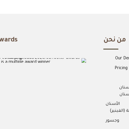
من نحن
wards
Our De
 is a multiple award winner
Pricing 
 Patient Care
2017
Practice & Team
2016
سنان
 Patient Care
2014
سنان
الأسنان
 (الفينير)
 وجسور