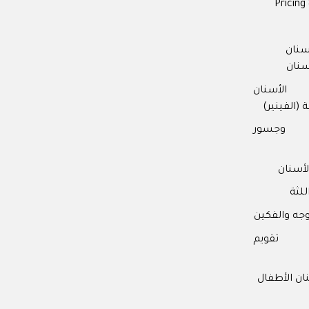
Pricing 
 Patient Care
2017
Practice & Team
2016
سنان
 Patient Care
2014
سنان
الأسنان
 (الفينير)
 وجسور
أسنان
للثة
وجه والفكين
ت تقويم
ن الأطفال