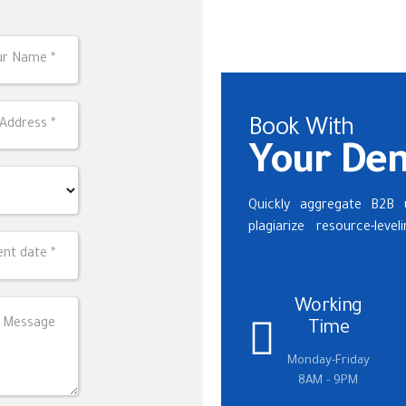
Book With
Your Den
Quickly aggregate B2B u
plagiarize resource-lev
Working
Time
Monday-Friday
8AM - 9PM