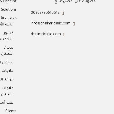
حصولك على أفضل علاج.
& Pricelist
Solutions
00962795615512
خدمات الأ
info@dr-nimriclinic.com
زراعة الأ
قشور 
dr-nimriclinic.com
التجميلية
تيجان
الأسنان
تبييض ال
علاجات ا
جراحة ال
علاجا
الأسنان
طب أسنا
Clients