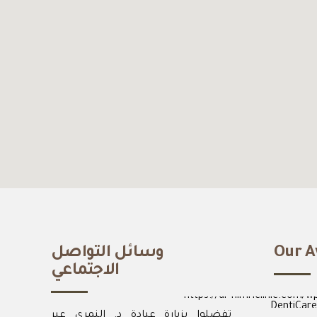
Our A
وسائل التواصل
الاجتماعي
DentiCare
تفضلوا بزيارة عيادة د. النمري عبر