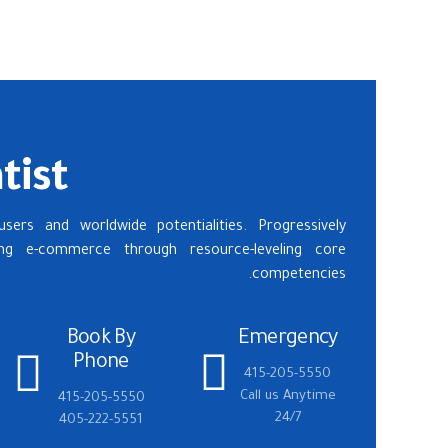
tist
sers and worldwide potentialities. Progressively
eling e-commerce through resource-leveling core
competencies.
Book By
Emergency
Phone
415-205-5550
Call us Anytime
415-205-5550
24/7
405-222-5551