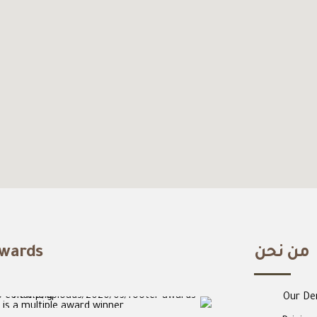
من نحن
wards
Our De
 is a multiple award winner