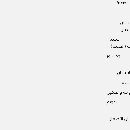
 is a multiple award winner
Pricing 
 Patient Care
2017
سنان
Practice & Team
2016
سنان
 Patient Care
2014
الأسنان
 (الفينير)
 وجسور
أسنان
للثة
وجه والفكين
ت تقويم
ن الأطفال