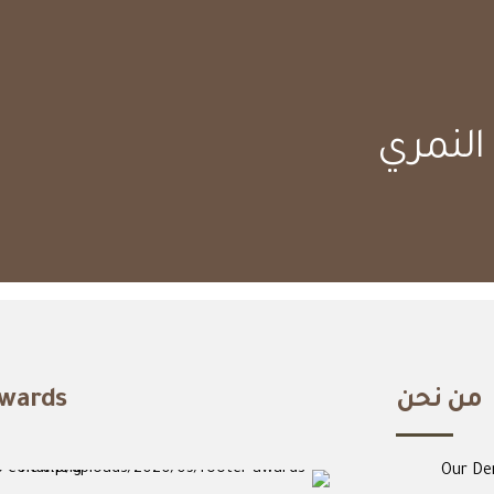
من نحن
wards
Our De