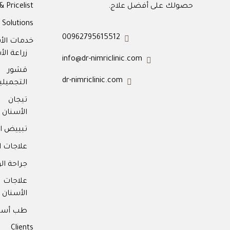
حصولك على أفضل علاج.
& Pricelist
Solutions
00962795615512
خدمات الأ
زراعة الأ
info@dr-nimriclinic.com
قشور 
dr-nimriclinic.com
التجميلية
تيجان
الأسنان
تبييض ال
علاجات ا
جراحة ال
علاجا
الأسنان
طب أسنا
Clients