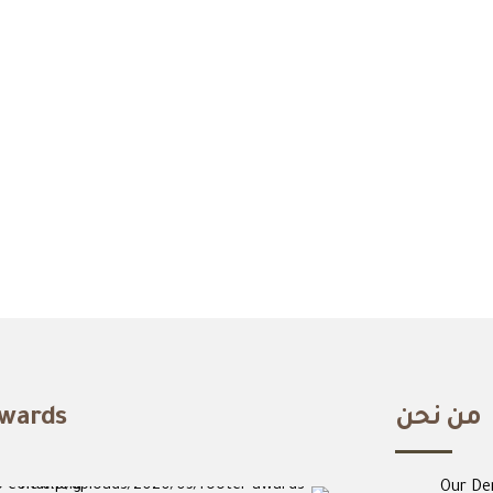
Need
Sugg
من نحن
wards
Our De