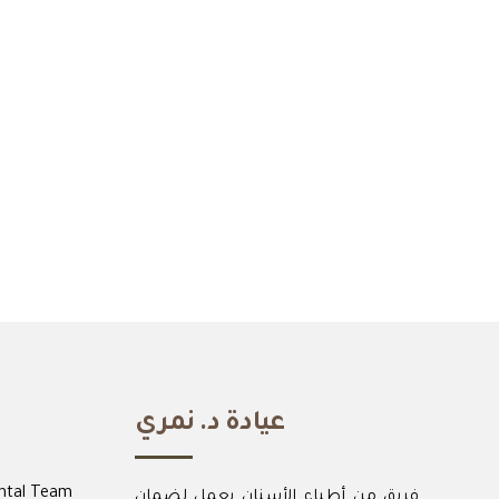
Book
Saturday-Sunday
Closed
 Flexible Time?
est Checkup Time
عيادة د. نمري
ntal Team
فريق من أطباء الأسنان يعمل لضمان