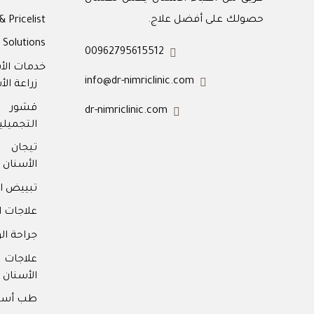
حصولك على أفضل علاج.
& Pricelist
Solutions
00962795615512
خدمات الأ
info@dr-nimriclinic.com
زراعة الأ
قشور 
dr-nimriclinic.com
التجميلية
تيجان
الأسنان
تبييض ال
علاجات ا
جراحة ال
علاجا
الأسنان
طب أسنا