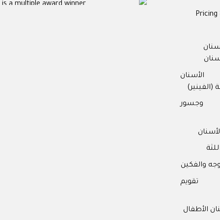
 is a multiple award winner
Pricing 
 Patient Care
2017
Practice & Team
2016
سنان
 Patient Care
2014
سنان
الأسنان
 (الفينير)
 وجسور
أسنان
للثة
وجه والفكين
ت تقويم
ن الأطفال